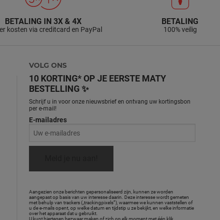
BETALING IN 3X & 4X
BETALING
r kosten via creditcard en PayPal
100% veilig
VOLG ONS
10 KORTING* OP JE EERSTE MATY
BESTELLING ✨
Schrijf u in voor onze nieuwsbrief en ontvang uw kortingsbon
per e-mail!
E-mailadres
Meld je nu aan!
Aangezien onze berichten gepersonaliseerd zijn, kunnen ze worden
aangepast op basis van uw interesse daarin. Deze interesse wordt gemeten
met behulp van trackers („trackingpixels”), waarmee we kunnen vaststellen of
u de e-mails opent, op welke datum en tijdstip u ze bekijkt, en welke informatie
over het apparaat dat u gebruikt.
U kunt hiertegen bezwaar maken of zich op elk moment met één klik