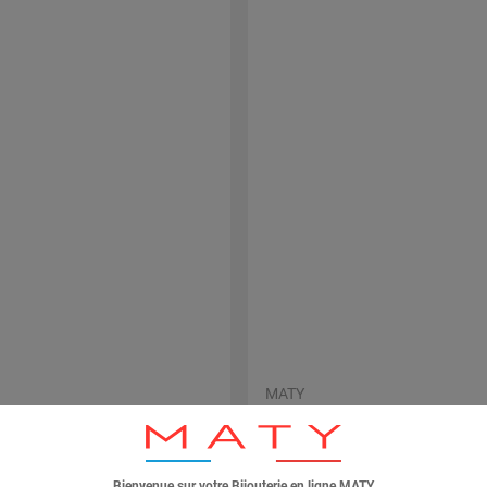
MATY
den ketting 375 amethisten
925 zilveren ketting met Chinese 
 rhodolieten roze topazen
rhodoliet en witte topaas, 45 cm
ld 45 cm
WEBEXCLUSIVITEIT
+ MEER MODELLEN
695 €
Bienvenue sur votre Bijouterie en ligne MATY