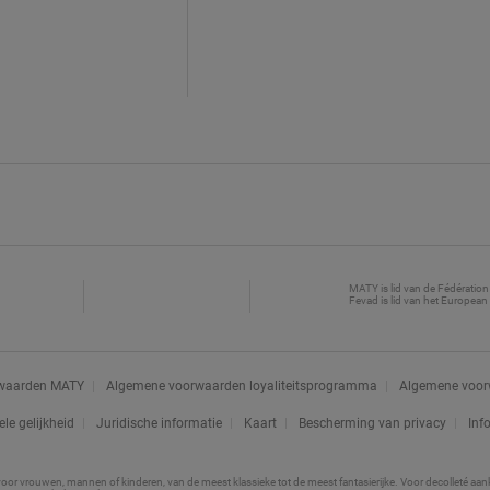
MATY is lid van de Fédération
Fevad is lid van het Europe
waarden MATY
Algemene voorwaarden loyaliteitsprogramma
Algemene voorw
le gelijkheid
Juridische informatie
Kaart
Bescherming van privacy
Inf
 vrouwen, mannen of kinderen, van de meest klassieke tot de meest fantasierijke. Voor decolleté aankleden