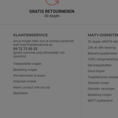
GRATIS RETOURNEREN
MAANSTEEN
(2)
30 dagen
IMITATIESTEEN(EN)
(11)
KLANTENSERVICE
MATY-DIENSTE
SYNTHETISCHE STEEN
Als je vragen hebt, kun je contact opnemen
(45)
30 dagen GRATIS reto
met onze Klantenservice op :
24h en 48h levering
09 72 72 00 25
(gratis nummer, prijs afhankelijk van
Betaalmogelijkheden
KWARTZ
(5)
operator)
100% veilige betaling
Veelgestelde vragen
Servicepakketten
GEROOKT KWARTS
(5)
Bestelling volgen
Goud kopen
We herinneren je eraan
Tweedehands sierad
Afspraak maken
Sieraden huren
KWARTSROOS
(3)
Neem contact met ons op
Sieraden verzorgen
Maattabel
Bestelling volgen
QUARTZIET
(2)
MATY cadeaubon
RUBIS
(13)