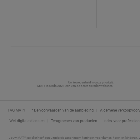
SYNTHETISCHE ROBIJN
(1)
SAPHIR(S)
(17)
SPINELLE(S)
(1)
TOPAAS LONDEN BLAUW
(1)
TOPAZ SKY BLAUW
(3)
Uw tevredenheid is onze prioriteit,
MATY is sinds 2021 een van de beste sieradenwebsites.
TOPAZE ZWITSERS BLAUW
(1)
TOPAZE(S)
(13)
FAQ MATY
* De voorwaarden van de aanbieding
Algemene verkoopvoor
Wet digitale diensten
Terugroepen van producten
Index voor professione
WITTE TOPAAS(SEN)
(3)
Jouw MATY juwelier heeft een uitgebreid assortiment kettingen voor dames, heren en kinderen. voor