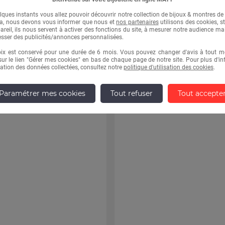
ques instants vous allez pouvoir découvrir notre collection de bijoux & montres d
la, nous devons vous informer que nous et
nos partenaires
utilisons des cookies, s
areil, ils nous servent à activer des fonctions du site, à mesurer notre audience ma
sser des publicités/annonces personnalisées.
oix est conservé pour une durée de 6 mois. Vous pouvez changer d'avis à tout 
sur le lien "Gérer mes cookies" en bas de chaque page de notre site. Pour plus d'i
lisation des données collectées, consultez notre
politique d'utilisation des cookies
.
Paramétrer mes cookies
Tout refuser
Tout accepte