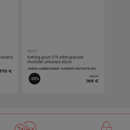
MATY
 kwarts
Ketting goud 375 witte granaat
rhodoliet zirkonia's 45cm
GOEDE AANBIEDINGEN
IN EERSTE INSTANTIE 50%
370 €
369 €
-55%
166 €