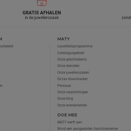
GRATIS AFHALEN
in de juwelierszaak
zonde
N
MATY
urbeleid
Loyaliteitsprogramma
Catalogusgebied
Onze geschiedenis
Onze diensten
Onze juwelierszaken
De tas downloaden
en
Perszaal
Onze verplichtingen
Onze blog
Onze evenementen
DOE MEE
MATY werft aan
Word een aangesloten franchisenemer