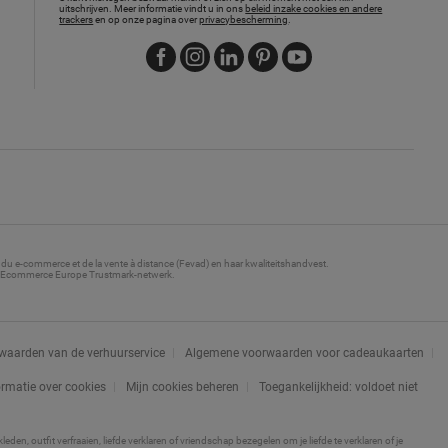
uitschrijven. Meer informatie vindt u in ons
beleid inzake cookies en andere
trackers
en op onze pagina over
privacybescherming
.
 du e-commerce et de la vente à distance (Fevad) en haar kwaliteitshandvest.
an Ecommerce Europe Trustmark-netwerk.
aarden van de verhuurservice
Algemene voorwaarden voor cadeaukaarten
ormatie over cookies
Mijn cookies beheren
Toegankelijkheid: voldoet niet
, outfit verfraaien, liefde verklaren of vriendschap bezegelen om je liefde te verklaren of je