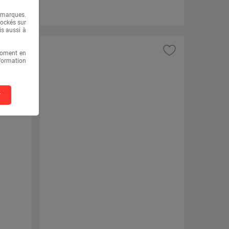
69 €
e marques.
tockés sur
is aussi à
moment en
nformation
r