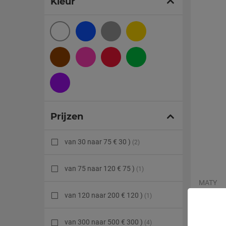
Kleur
BERYL ROSE
(1)
BERYL(S)
(1)
KALCEDOINE(S)
(5)
KAMEE(S)
(3)
Prijzen
CITRINE(S)
(7)
van 30 naar 75 € 30 )
(2)
KORAAL(S)
(1)
van 75 naar 120 € 75 )
(1)
MATY
CORNALINE
(1)
Roségou
van 120 naar 200 € 120 )
(1)
granaten
behande
CRISTAL
(9)
van 300 naar 500 € 300 )
(4)