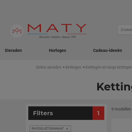
Sieraden
Horloges
Cadeau-ideeën
Kettingen
Kettingen en lange kettinge
Online sieraden
Kettin
9 modellen
Filters
1
RHODOLIETGRANAAT