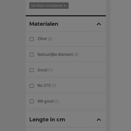
Uw filters verwijderen
Materialen
Zilver
(2)
Natuurlijke diamant
(3)
Goud
(7)
Nu 375
(7)
Wit goud
(1)
Geel goud
(2)
Lengte in cm