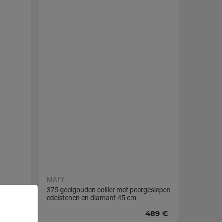
MATY
parel,
375 geelgouden collier met peergeslepen
edelstenen en diamant 45 cm
489 €