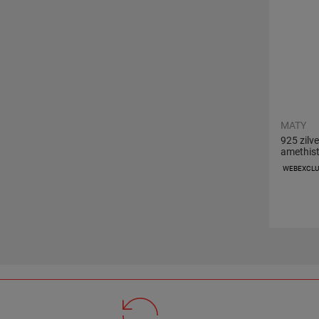
LAZULI KONIJN
(3)
MALACHIET(EN)
(7)
MARCASSITE(S)
(3)
MATY
NACRE(S)
(13)
925 zilve
amethist
TIGER OOG
(6)
WEBEXCLUS
ONYX
(4)
ZIRKONIUMOXIDE(S)
(296)
PERIDOT(S)
(5)
PAREL(S)
(1)