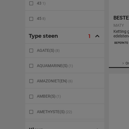
Roségoud
(1)
43
1)
Gekweekte parels
BESTE
(1)
45
8)
MATY
Ketting 
Edelstenen & fijne stenen
(9)
Type steen
1
edelsten
42cm
BEPERKTE
AGATE(S)
(8)
O
AQUAMARINE(S)
(1)
AMAZONIET(EN)
(6)
AMBER(S)
(1)
AMETHYSTE(S)
(22)
AVENTURINE(S)
(7)