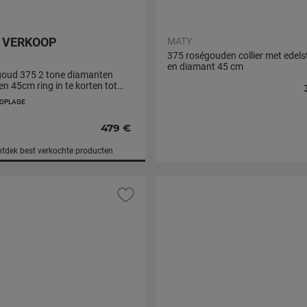
 VERKOOP
MATY
375 roségouden collier met edel
en diamant 45 cm
goud 375 2 tone diamanten
en 45cm ring in te korten tot
 OPLAGE
479 €
ntdek
best verkochte producten