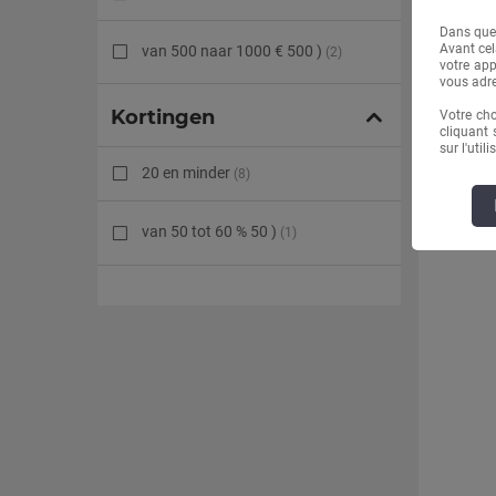
SYNTHETISCHE DIAMANT
(21)
Dans quel
Avant ce
van 500 naar 1000 € 500 )
(2)
votre app
vous adre
DIAMANT(EN)
(139)
Kortingen
Votre ch
cliquant 
BEHANDELDE ZWARTE
sur l'uti
DIAMANT(EN)
(2)
20 en minder
(8)
EMERAUDE(S)
(15)
van 50 tot 60 % 50 )
(1)
GRENAT(S)
(7)
RHODOLIETGRANAAT
(9)
HEMATITIS(S)
(1)
IOLIET(EN)
(1)