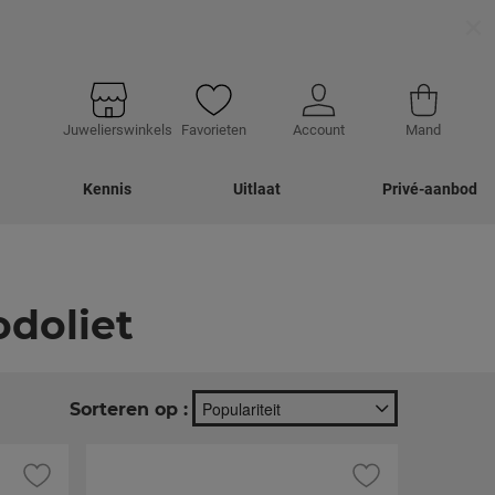
×
Juwelierswinkels
Favorieten
Account
Mand
Kennis
Uitlaat
Privé-aanbod
odoliet
Populariteit
Sorteren op :