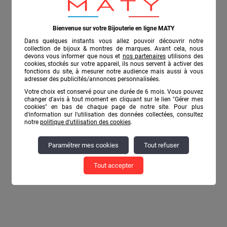
Bienvenue sur votre Bijouterie en ligne MATY
Dans quelques instants vous allez pouvoir découvrir notre
collection de bijoux & montres de marques. Avant cela, nous
devons vous informer que nous et
nos partenaires
utilisons des
cookies, stockés sur votre appareil, ils nous servent à activer des
fonctions du site, à mesurer notre audience mais aussi à vous
Gold-plated bangle bracelet
375 yellow gold
adresser des publicités/annonces personnalisées.
59
99
€
€
Votre choix est conservé pour une durée de 6 mois. Vous pouvez
changer d'avis à tout moment en cliquant sur le lien "Gérer mes
cookies" en bas de chaque page de notre site. Pour plus
d'information sur l'utilisation des données collectées, consultez
notre
politique d'utilisation des cookies
.
Paramétrer mes cookies
Tout refuser
FREE RETURNS
FREE PICKUP
Tout accepter
within 30 days
at the jewelry store
PAYMENT IN 3X & 4X
PAYMENT